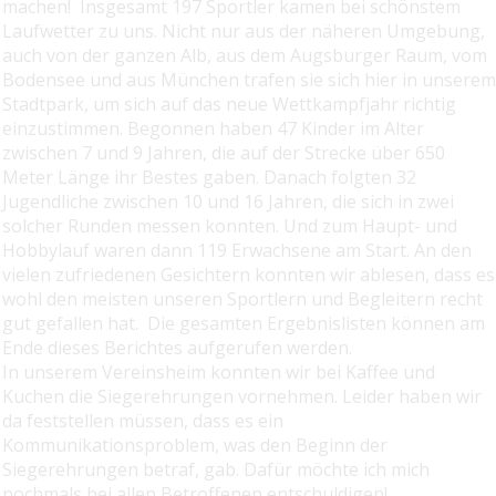
machen! Insgesamt 197 Sportler kamen bei schönstem
Laufwetter zu uns. Nicht nur aus der näheren Umgebung,
auch von der ganzen Alb, aus dem Augsburger Raum, vom
Bodensee und aus München trafen sie sich hier in unserem
Stadtpark, um sich auf das neue Wettkampfjahr richtig
einzustimmen. Begonnen haben 47 Kinder im Alter
zwischen 7 und 9 Jahren, die auf der Strecke über 650
Meter Länge ihr Bestes gaben. Danach folgten 32
Jugendliche zwischen 10 und 16 Jahren, die sich in zwei
solcher Runden messen konnten. Und zum Haupt- und
Hobbylauf waren dann 119 Erwachsene am Start. An den
vielen zufriedenen Gesichtern konnten wir ablesen, dass es
wohl den meisten unseren Sportlern und Begleitern recht
gut gefallen hat. Die gesamten Ergebnislisten können am
Ende dieses Berichtes aufgerufen werden.
In unserem Vereinsheim konnten wir bei Kaffee und
Kuchen die Siegerehrungen vornehmen. Leider haben wir
da feststellen müssen, dass es ein
Kommunikationsproblem, was den Beginn der
Siegerehrungen betraf, gab. Dafür möchte ich mich
nochmals bei allen Betroffenen entschuldigen!