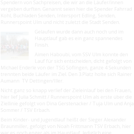
Spendern von Sachpreisen, die
wir an die Läufer/innen
vergeben durften. Genannt seien hier die Spender Fahrrad
Kohl,
Buchladen Senden, Intersport Edling, Senden,
Runnerspoint Ulm und nicht zuletzt die Stadt Senden.
Gelaufen wurde dann auch noch und im
Hauptlauf gab es ein ganz spannendes
Finish.
Aimen Haboubi, vom SSV Ulm konnte den
Lauf für sich entscheiden, dicht gefolgt von
Michael Enderle von der TSG Söflingen, ganze 4 Sekunden
trennten beide Läufer im Ziel. Den 3.Platz holte sich Rainer
Aumann TV Dettingen/Iller.
Nicht ganz so knapp verlief der Zieleinlauf bei den Frauen,
hier lief
Julia Schmitt / Runnerspoint Ulm als erste über die
Ziellinie gefolgt von Dina Gerstenacker / Tuja Ulm und Anja
Sommer / TSV Erbach.
Beim Kinder- und Jugendlauf heißt der Sieger Alexander
Braunmiller, gefolgt von Noah Frittmann TSV Erbach, hier
war es noch enger als im Hauptlauf, lediglich eine