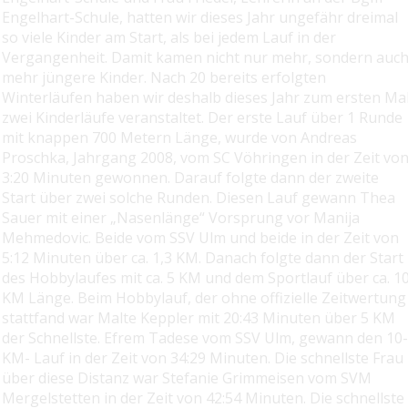
Engelhart-Schule, hatten wir dieses Jahr ungefähr dreimal
so viele Kinder am Start, als bei jedem Lauf in der
Vergangenheit. Damit kamen nicht nur mehr, sondern auc
mehr jüngere Kinder. Nach 20 bereits erfolgten
Winterläufen haben wir deshalb dieses Jahr zum ersten Ma
zwei Kinderläufe veranstaltet. Der erste Lauf über 1 Runde
mit knappen 700 Metern Länge, wurde von Andreas
Proschka, Jahrgang 2008, vom SC Vöhringen in der Zeit vo
3:20 Minuten gewonnen. Darauf folgte dann der zweite
Start über zwei solche Runden. Diesen Lauf gewann Thea
Sauer mit einer „Nasenlänge“ Vorsprung vor Manija
Mehmedovic. Beide vom SSV Ulm und beide in der Zeit von
5:12 Minuten über ca. 1,3 KM. Danach folgte dann der Start
des Hobbylaufes mit ca. 5 KM und dem Sportlauf über ca. 1
KM Länge. Beim Hobbylauf, der ohne offizielle Zeitwertung
stattfand war Malte Keppler mit 20:43 Minuten über 5 KM
der Schnellste. Efrem Tadese vom SSV Ulm, gewann den 10-
KM- Lauf in der Zeit von 34:29 Minuten. Die schnellste Frau
über diese Distanz war Stefanie Grimmeisen vom SVM
Mergelstetten in der Zeit von 42:54 Minuten. Die schnellste