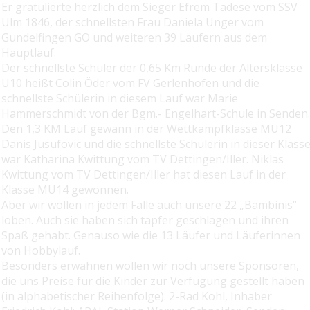
Er gratulierte herzlich dem Sieger Efrem Tadese vom SSV
Ulm 1846, der schnellsten Frau Daniela Unger vom
Gundelfingen GO und weiteren 39 Läufern aus dem
Hauptlauf.
Der schnellste Schüler der 0,65 Km Runde der Altersklasse
U10 heißt Colin Öder vom FV Gerlenhofen und die
schnellste Schülerin in diesem Lauf war Marie
Hammerschmidt von der Bgm.- Engelhart-Schule in Senden.
Den 1,3 KM Lauf gewann in der Wettkampfklasse MU12
Danis Jusufovic und die schnellste Schülerin in dieser Klass
war Katharina Kwittung vom TV Dettingen/Iller. Niklas
Kwittung vom TV Dettingen/Iller hat diesen Lauf in der
Klasse MU14 gewonnen.
Aber wir wollen in jedem Falle auch unsere 22 „Bambinis“
loben. Auch sie haben sich tapfer geschlagen und ihren
Spaß gehabt. Genauso wie die 13 Läufer und Läuferinnen
von Hobbylauf.
Besonders erwähnen wollen wir noch unsere Sponsoren,
die uns Preise für die Kinder zur Verfügung gestellt haben
(in alphabetischer Reihenfolge): 2-Rad Kohl, Inhaber