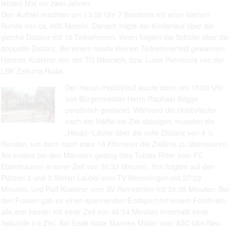
letzten Mal vor zwei Jahren..
Den Auftakt machten um 13:00 Uhr 7 Bambinis mit einer kleinen
Runde von ca. 600 Metern. Danach folgte der Kinderlauf über die
gleiche Distanz mit 18 Teilnehmern. Ihnen folgten die Schüler über die
doppelte Distanz. Bei einem relativ kleinen Teilnehmerfeld gewannen
Hannes Kusterer von der TG Biberach, bzw. Lucie Pernicova von der
LBK Zelezna Ruda.
Der Haupt-/Hobbylauf wurde dann um 15:00 Uhr
von Bürgermeister Herrn Raphael Bögge
persönlich gestartet. Während die Hobbyläufer
nach der Hälfte ins Ziel abbogen, mussten die
„Haupt-“Läufer über die volle Distanz von 4 ½
Runden, um dann nach etwa 10 Kilometer die Ziellinie zu überqueren.
Als erstem bei den Männern gelang dies Tobias Ritter vom FC
Ebershausen in einer Zeit von 36:32 Minuten. Ihm folgten auf den
Plätzen 2 und 3 Stefan Laubel vom TV Memmingen mit 37:22
Minuten, und Ralf Kusterer vom SV Reinstetten mit 38:38 Minuten. Bei
den Frauen gab es einen spannenden Endspurt mit einem Fotofinish:
alle drei kamen mit einer Zeit von 46:54 Minuten innerhalb einer
Sekunde ins Ziel. Am Ende hatte Mareike Müller vom ASC Ulm/Neu-